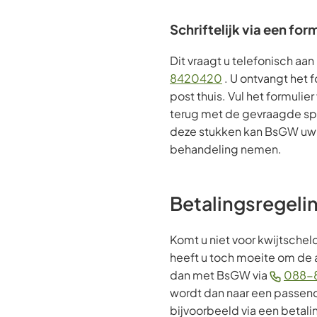
Schriftelijk via een for
Dit vraagt u telefonisch aan
(Verwijst
8420420
. U ontvangt het 
naar
post thuis. Vul het formulier
een
terug met de gevraagde spe
telefoonnummer)
deze stukken kan BsGW uw a
behandeling nemen.
Betalingsregeli
Komt u niet voor kwijtschel
heeft u toch moeite om de 
dan met BsGW via
088-
wordt dan naar een passen
bijvoorbeeld via een betali