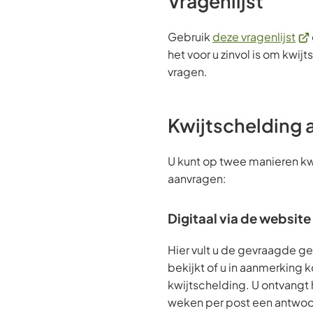
Vragenlijst
(Ve
Gebruik
deze vragenlijst
naa
het voor u zinvol is om kwij
ee
vragen.
ext
web
Kwijtschelding 
U kunt op twee manieren kw
aanvragen:
Digitaal via de websit
Hier vult u de gevraagde g
bekijkt of u in aanmerking 
kwijtschelding. U ontvangt 
weken per post een antwoo