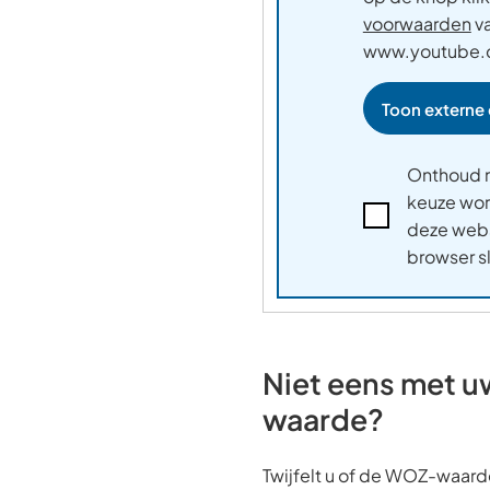
voorwaarden
v
www.youtube
Toon externe
Onthoud m
keuze wo
Ik
deze webs
accepteer
browser sl
de
voorwaarden
van
www.youtube.
Niet eens met 
waarde?
Twijfelt u of de WOZ-waarde