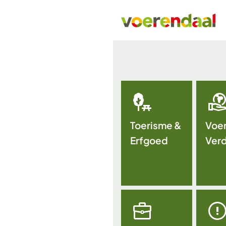
Toerisme &
Voe
Erfgoed
Ver