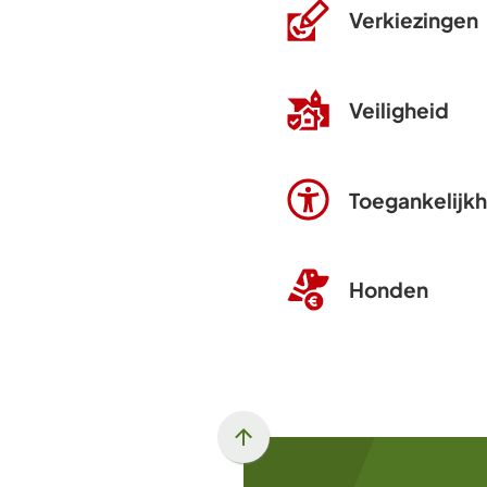
Verkiezingen
Veiligheid
Toegankelijk
Honden
Scroll
naar