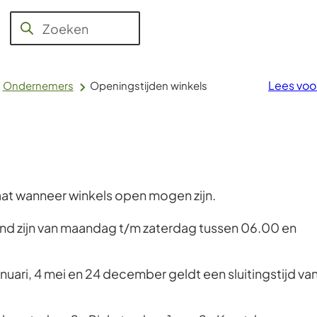
Jeugd,
Aanvragen
WMO,
Raad en
Over
Zoeken
Wanneer
en regelen
Werk en
College
Voerendaal
Inkomen
resultaten
beschikbaar
Lees voo
Ondernemers
Openingstijden winkels
zijn
kun
je
hierdoor
navigeren
aat wanneer winkels open mogen zijn.
door
pijl
d zijn van maandag t/m zaterdag tussen 06.00 en
omhoog
en
nuari, 4 mei en 24 december geldt een sluitingstijd va
omlaag
te
gebruiken.