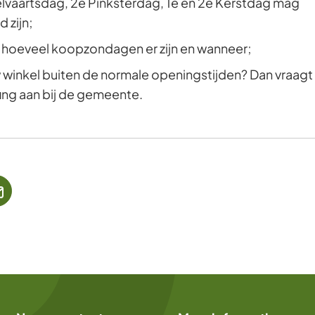
vaartsdag, 2e Pinksterdag, 1e en 2e Kerstdag mag
Gebruik
 zijn;
de
hoeveel koopzondagen er zijn en wanneer;
enter-
w winkel buiten de normale openingstijden? Dan vraagt
toets
ing aan bij de gemeente.
om
een
waarde
te
selecteren.
jst
(Verwijst
naar
een
ne
e-
te)
mailadres)