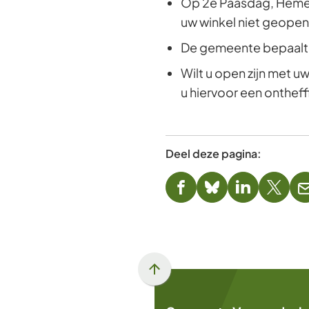
Op 2e Paasdag, Hemel
uw winkel niet geopend
De gemeente bepaalt 
Wilt u open zijn met u
u hiervoor een ontheff
Deel deze pagina:
(Verwijst
(Verwijst
(Verwijst
(Verwi
naar
naar
naar
naar
een
een
een
een
externe
externe
externe
exter
website)
website)
website)
websi
Scroll
naar