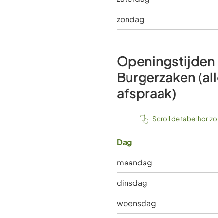
zondag
Openingstijden 
Burgerzaken (al
afspraak)
Scroll de tabel horiz
Dag
maandag
dinsdag
woensdag