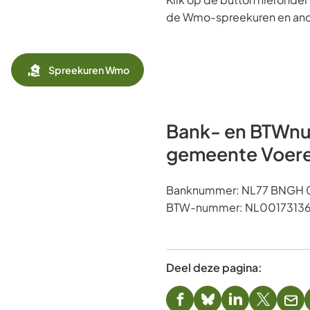
de Wmo-spreekuren en ande
Spreekuren Wmo
Bank- en BTWn
gemeente Voer
Banknummer: NL77 BNGH 
BTW-nummer: NL00173136
Deel deze pagina:
(Verwijst
(Verwijst
(Verwijst
(Verwijst
(Ver