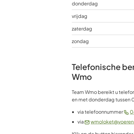
donderdag
vrijdag
zaterdag
zondag
Telefonische be
Wmo
Team Wmo bereikt u telefo
en met donderdag tussen 0
via telefoonnummer
0
via
wmoloket@voerend
Klik op de button hieronder