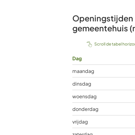
Openingstijden
gemeentehuis (r
Scroll de tabel horiz
Dag
maandag
dinsdag
woensdag
donderdag
vrijdag
zaterdag