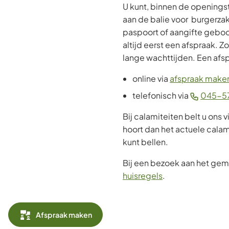
U kunt, binnen de openingsti
aan de balie voor burgerza
paspoort of aangifte geboo
altijd eerst een afspraak.
lange wachttijden. Een afs
online via
afspraak make
telefonisch via
045-57
Bij calamiteiten belt u ons v
hoort dan het actuele cala
kunt bellen.
Bij een bezoek aan het ge
huisregels
.
Afspraak maken