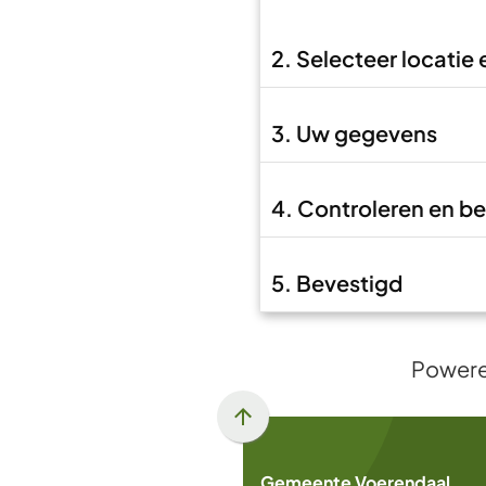
2. Selecteer locatie
3. Uw gegevens
4. Controleren en b
5. Bevestigd
Power
Scroll
naar
Gemeente Voerendaal
boven