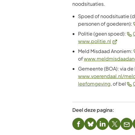
noodsituaties.
Spoed of noodsituatie (d
personen of goederen):
Politie (geen spoed):
(Verwijst
www.politie.nl
naar
Meld Misdaad Anoniem:
een
of
www.meldmisdaadano
externe
Gemeente (BOA): via de 
website)
www.voerendaal.nl/mel
leefomgeving
, of bel
Deel deze pagina:
(Verwijst
(Verwijst
(Verwijst
(Verwijst
(Ver
naar
naar
naar
naar
naa