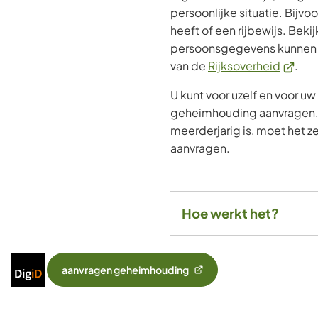
persoonlijke situatie. Bijvo
heeft of een rijbewijs. Beki
persoonsgegevens kunnen k
(Verwij
van de
Rijksoverheid
.
naar
U kunt voor uzelf en voor u
een
geheimhouding aanvragen. 
extern
meerderjarig is, moet het 
websit
aanvragen.
Hoe werkt het?
Inloggen
aanvragen geheimhouding
(Verwijst
met
naar
DigiD
een