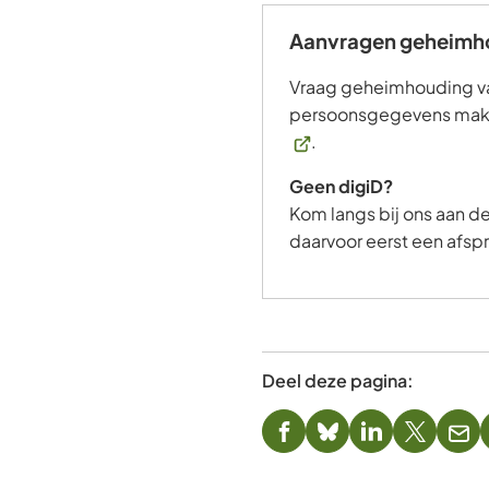
externe
website)
Aanvragen geheimh
Vraag geheimhouding v
persoonsgegevens makke
.
Geen digiD?
Kom langs bij ons aan de
daarvoor eerst een afsp
Deel deze pagina:
(Verwijst
(Verwijst
(Verwijst
(Verwijst
(Ver
naar
naar
naar
naar
naa