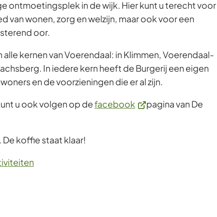
ige ontmoetingsplek in de wijk. Hier kunt u terecht voor
ed van wonen, zorg en welzijn, maar ook voor een
isterend oor.
in alle kernen van Voerendaal: in Klimmen, Voerendaal-
chsberg. In iedere kern heeft de Burgerij een eigen
inwoners en de voorzieningen die er al zijn.
(Verwijst
kunt u ook volgen op de
facebook
pagina van De
naar
een
De koffie staat klaar!
externe
website)
tiviteiten