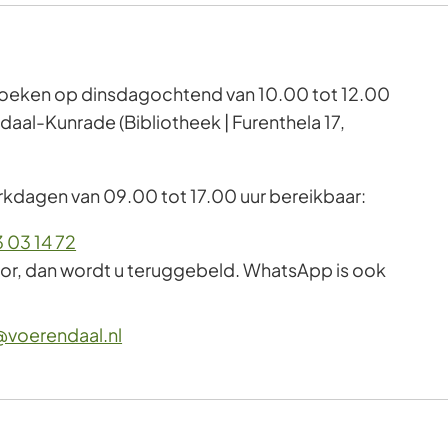
ezoeken op dinsdagochtend van 10.00 tot 12.00
ndaal-Kunrade (Bibliotheek | Furenthela 17,
erkdagen van 09.00 tot 17.00 uur bereikbaar:
(Verwijst
 03 14 72
naar
oor, dan wordt u teruggebeld. WhatsApp is ook
een
telefoonnummer)
(Verwijst
@voerendaal.nl
naar
een
e-
mailadres)