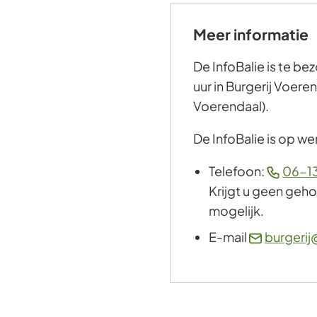
Meer informatie
De InfoBalie is te b
uur in Burgerij Voere
Voerendaal).
De InfoBalie is op w
Telefoon:
06-13
Krijgt u geen geh
mogelijk.
E-mail
burgerij