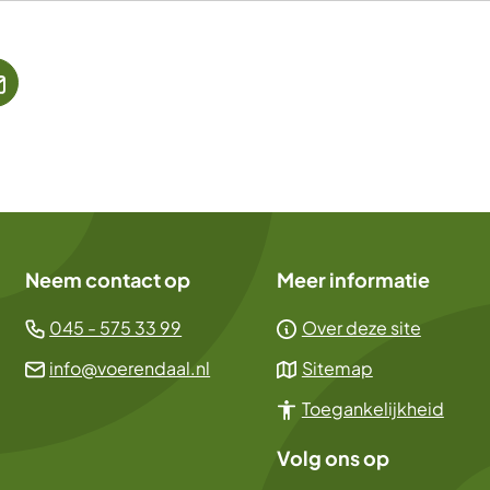
jst
(Verwijst
naar
een
ne
e-
te)
mailadres)
Neem contact op
Meer informatie
(Verwijst
045 - 575 33 99
Over deze site
naar
(Verwijst
info@voerendaal.nl
Sitemap
een
naar
Toegankelijkheid
telefoonnummer)
een
e-
Volg ons op
mailadres)