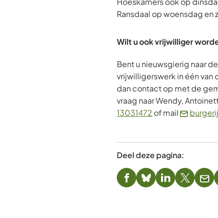
Hoeskamers ook op dinsda
Ransdaal op woensdag en 
Wilt u ook vrijwilliger word
Bent u nieuwsgierig naar d
vrijwilligerswerk in één va
dan contact op met de ge
vraag naar Wendy, Antoinet
(Verwijst
13031472
of mail
burgeri
naar
een
telefoonnummer)
Deel deze pagina:
(Verwijst
(Verwijst
(Verwijst
(Verwijst
(Ver
naar
naar
naar
naar
naa
een
een
een
een
een