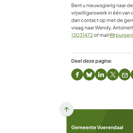
Bent u nieuwsgierig naar d
vrijwilligerswerk in één va
dan contact op met de ge
vraag naar Wendy, Antoinet
(Verwijst
13031472
of mail
burgeri
naar
een
telefoonnummer)
Deel deze pagina:
(Verwijst
(Verwijst
(Verwijst
(Verwijst
(Ver
naar
naar
naar
naar
naa
een
een
een
een
een
externe
externe
externe
externe
e-
website)
website)
website)
website)
mai
Scroll
naar
Gemeente Voerendaal
boven