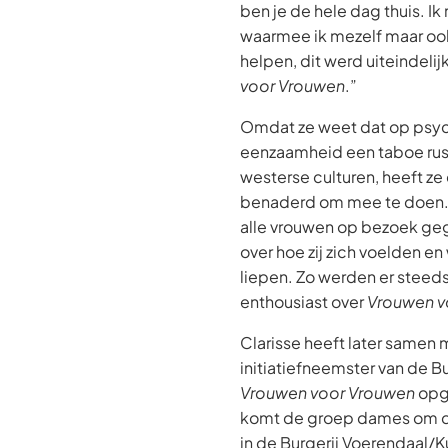
ben je de hele dag thuis. I
waarmee ik mezelf maar oo
helpen, dit werd uiteindeli
voor Vrouwen
.”
Omdat ze weet dat op psyc
eenzaamheid een taboe rust,
westerse culturen, heeft ze
benaderd om mee te doen. C
alle vrouwen op bezoek ge
over hoe zij zich voelden en
liepen. Zo werden er steed
enthousiast over
Vrouwen v
Clarisse heeft later samen m
initiatiefneemster van de B
Vrouwen voor Vrouwen
opg
komt de groep dames om 
in de Burgerij Voerendaal/K