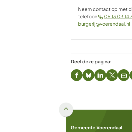
Neem contact op met de 
telefoon
06 13 03 14 
burgerij@voerendaal.nl
Deel deze pagina:
(Verwijst
(Verwijst
(Verwijst
(Verwijst
(Ver
naar
naar
naar
naar
naa
een
een
een
een
een
externe
externe
externe
externe
e-
website)
website)
website)
website)
mai
Scroll
naar
Gemeente Voerendaal
boven