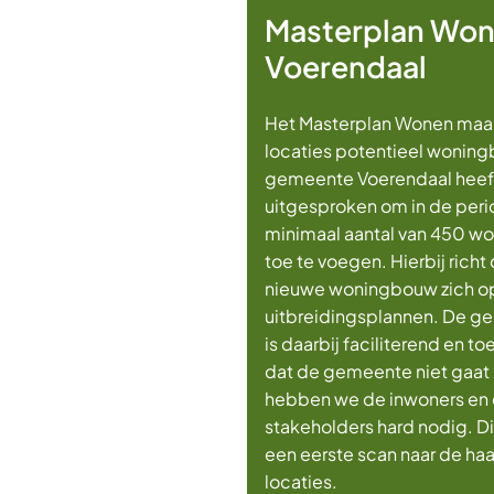
Masterplan Wo
Voerendaal
Het Masterplan Wonen maakt
locaties potentieel woning
gemeente Voerendaal heeft
uitgesproken om in de per
minimaal aantal van 450 wo
toe te voegen. Hierbij rich
nieuwe woningbouw zich op 
uitbreidingsplannen. De g
is daarbij faciliterend en t
dat de gemeente niet gaat
hebben we de inwoners en 
stakeholders hard nodig. D
een eerste scan naar de ha
locaties.