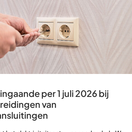
Gebruik
de
enter-
toets
om
een
waarde
te
selecteren.
ngaande per 1 juli 2026 bij
reidingen van
ansluitingen