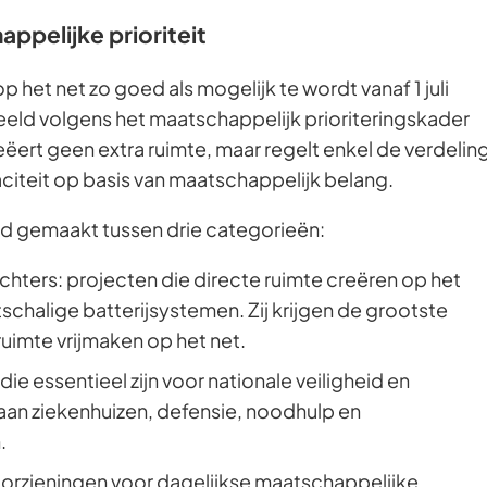
ppelijke prioriteit
e
het net zo goed als mogelijk te wordt vanaf 1 juli
e)
eld volgens het maatschappelijk prioriteringskader
eëert geen extra ruimte, maar regelt enkel de verdelin
iteit op basis van maatschappelijk belang.
eid gemaakt tussen drie categorieën:
hters: projecten die directe ruimte creëren op het
schalige batterijsystemen. Zij krijgen de grootste
ruimte vrijmaken op het net.
 die essentieel zijn voor nationale veiligheid en
aan ziekenhuizen, defensie, noodhulp en
.
orzieningen voor dagelijkse maatschappelijke