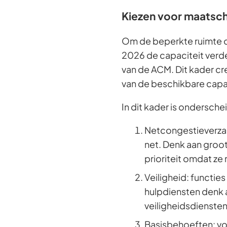
een
Kiezen voor maatscha
extern
Om de beperkte ruimte op 
websit
2026 de capaciteit verde
van de ACM. Dit kader cr
van de beschikbare capac
In dit kader is ondersch
Netcongestieverzac
net. Denk aan groot
prioriteit omdat ze 
Veiligheid: functies
hulpdiensten denk 
veiligheidsdiensten
Basisbehoeften: vo