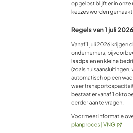
opgelost blijft er in on
keuzes worden gemaakt 
Regels van 1 juli 202
Vanaf 1 juli 2026 krijge
ondernemers, bijvoorbe
laadpalen en kleine bed
(zoals huisaansluitingen
automatisch op een wacht
weer transportcapacitei
bestaat er vanaf 1 oktob
eerder aan te vragen.
Voor meer informatie ov
(Verwij
planproces | VNG
naar