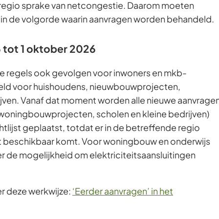
ze regio sprake van netcongestie. Daarom moeten
in de volgorde waarin aanvragen worden behandeld.
6 tot 1 oktober 2026
n de regels ook gevolgen voor inwoners en mkb-
eld voor huishoudens, nieuwbouwprojecten,
rijven. Vanaf dat moment worden alle nieuwe aanvrage
, woningbouwprojecten, scholen en kleine bedrijven)
lijst geplaatst, totdat er in de betreffende regio
t beschikbaar komt. Voor woningbouw en onderwijs
er de mogelijkheid om elektriciteitsaansluitingen
er deze werkwijze:
‘Eerder aanvragen’ in het
st