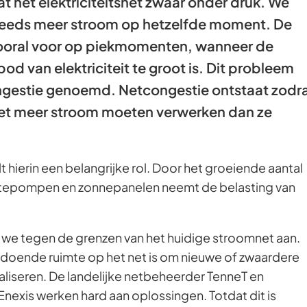
at het elektriciteitsnet zwaar onder druk. We
teeds meer stroom op hetzelfde moment. De
vooral voor op piekmomenten, wanneer de
od van elektriciteit te groot is. Dit probleem
ngestie genoemd. Netcongestie ontstaat zodr
net meer stroom moeten verwerken dan ze
t hierin een belangrijke rol. Door het groeiende aantal
mtepompen en zonnepanelen neemt de belasting van
 we tegen de grenzen van het huidige stroomnet aan.
ldoende ruimte op het net is om nieuwe of zwaardere
ealiseren. De landelijke netbeheerder TenneT en
nexis werken hard aan oplossingen. Totdat dit is