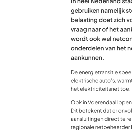
In heel Nederland sta
gebruiken namelijk s
belasting doet zich 
vraag naar of het aanb
wordt ook wel netco
onderdelen van het 
aankunnen.
De energietransitie speel
elektrische auto’s, war
het elektriciteitsnet toe.
Ook in Voerendaal lopen
Dit betekent dat er onvo
aansluitingen direct te r
regionale netbeheerder E