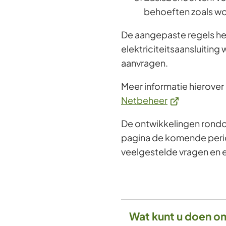
behoeften zoals w
De aangepaste regels he
elektriciteitsaansluiting 
aanvragen.
Meer informatie hierover 
(Verwijst
Netbeheer
naar
De ontwikkelingen rond
een
pagina de komende perio
externe
veelgestelde vragen en
website)
Wat kunt u doen om