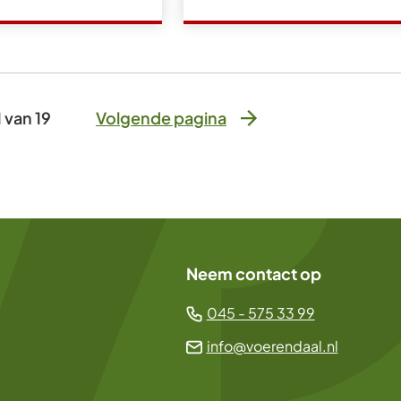
1 van 19
Volgende pagina
Neem contact op
(Verwijst
045 - 575 33 99
naar
(Verwijst
info@voerendaal.nl
een
naar
telefoonn
een