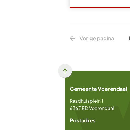
Vorige pagina
Scroll
naar
Gemeente Voerendaal
boven
naar
Raadhuisplein 1
het
6367 ED Voerendaal
begin
van
Postadres
de