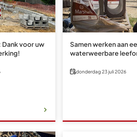
 Dank voor uw
Samen werken aan e
rking!
waterweerbare leef
Datum
6
donderdag 23 juli 2026