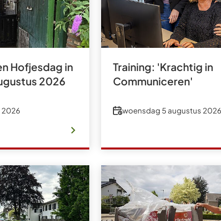
Gebruik
de
enter-
toets
n Hofjesdag in
Training: 'Krachtig in
om
ugustus 2026
Communiceren'
een
waarde
te
Datum
 2026
woensdag 5 augustus 202
selecteren.