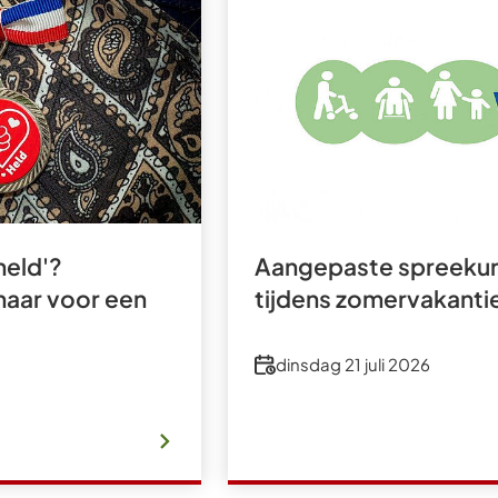
held'?
Aangepaste spreeku
haar voor een
tijdens zomervakanti
Datum
dinsdag 21 juli 2026