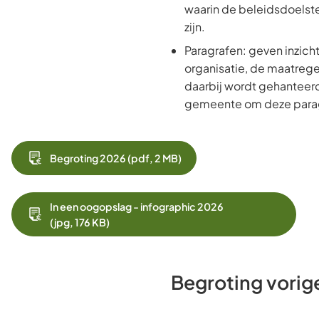
waarin de beleidsdoelst
zijn.
Paragrafen: geven inzicht
organisatie, de maatrege
daarbij wordt gehanteerd.
gemeente om deze para
Begroting 2026
(pdf
, 2 MB
)
In een oogopslag - infographic 2026
(jpg
, 176 KB
)
Begroting vorige