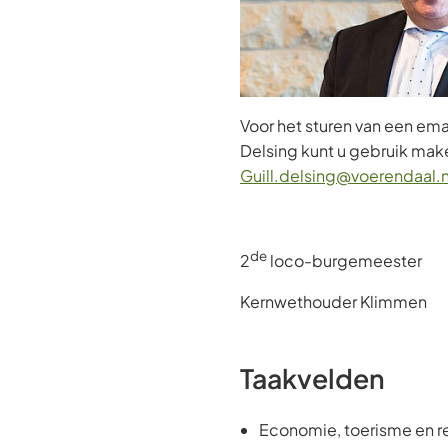
Voor het sturen van een ema
Delsing kunt u gebruik mak
Guill.delsing@voerendaal.n
de
2
loco-burgemeester
Kernwethouder Klimmen
Taakvelden
Economie, toerisme en r