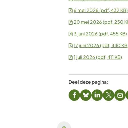
6 mei 2026
(pdf
, 432 KB
)
20 mei 2026
(pdf
, 250 
3 juni 2026
(pdf
, 455 KB
)
17 juni 2026
(pdf
, 440 KB
1 juli 2026
(pdf
, 411 KB
)
Deel deze pagina:
(Verwijst
(Verwijst
(Verwijst
(Verwijst
(Ver
naar
naar
naar
naar
naa
een
een
een
een
een
externe
externe
externe
externe
e-
website)
website)
website)
website)
mai