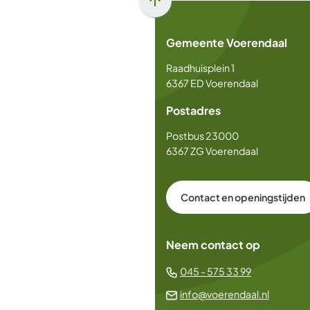
Scroll
naar
Gemeente Voerendaal
boven
naar
Raadhuisplein 1
het
6367 ED Voerendaal
begin
Postadres
van
de
Postbus 23000
paginainhoud
6367 ZG Voerendaal
Contact en openingstijden
Neem contact op
(Verwijst
045 - 575 33 99
naar
(Verwijs
info@voerendaal.nl
een