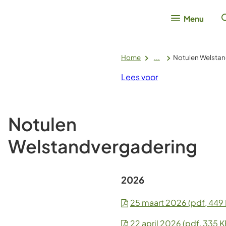
Menu
Home
...
Notulen Welsta
Lees voor
Notulen
Welstandvergadering
2026
25 maart 2026
(pdf
, 449
22 april 2026
(pdf
, 335 