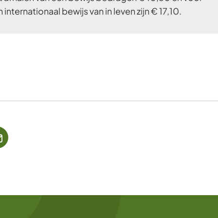
 internationaal bewijs van in leven zijn € 17,10.
jst
(Verwijst
naar
een
ne
e-
te)
mailadres)