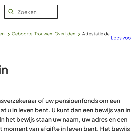
Jeugd,
Aanvragen
WMO,
Raad en
Over
Zoeken
Wanneer
en regelen
Werk en
College
Voerendaal
Inkomen
resultaten
beschikbaar
len
Geboorte, Trouwen, Overlijden
Attestatie de
Lees voo
zijn
kun
je
hierdoor
in
navigeren
door
pijl
omhoog
nsverzekeraar of uw pensioenfonds om een
en
dat u in leven bent. U kunt dan een bewijs van in
omlaag
 In het bewijs staan uw naam, uw adres en een
te
et moment van afgifte in leven bent. Het bewijs
gebruiken.