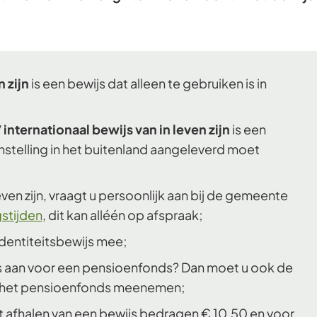
Gebruik
de
enter-
toets
n zijn
is een bewijs dat alleen te gebruiken is in
om
een
 internationaal bewijs van in leven zijn
is een
waarde
 instelling in het buitenland aangeleverd moet
te
selecteren.
even zijn, vraagt u persoonlijk aan bij de gemeente
stijden
, dit kan alléén op afspraak;
dentiteitsbewijs mee;
js aan voor een pensioenfonds? Dan moet u ook de
an het pensioenfonds meenemen;
t afhalen van een bewijs bedragen € 10,50 en voor