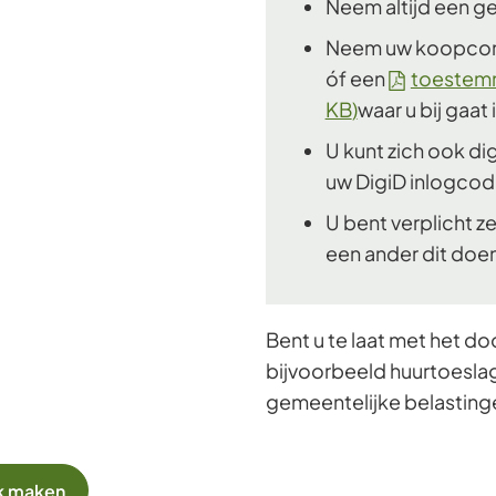
Neem altijd een ge
Neem uw koopcont
óf een
toestemm
KB
)
waar u bij gaat
U kunt zich ook dig
uw DigiD inlogcod
U bent verplicht z
een ander dit doen
Bent u te laat met het 
bijvoorbeeld huurtoeslag
gemeentelijke belastinge
k maken