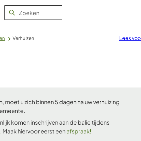
Jeugd,
Aanvragen
WMO,
Raad en
Over
Zoeken
Wanneer
en regelen
Werk en
College
Voerendaal
Inkomen
resultaten
beschikbaar
Lees voo
len
Verhuizen
zijn
kun
je
hierdoor
navigeren
door
pijl
en, moet u zich binnen 5 dagen na uw verhuizing
omhoog
 gemeente.
en
omlaag
lijk komen inschrijven aan de balie tijdens
te
.
Maak hiervoor eerst een
afspraak!
gebruiken.