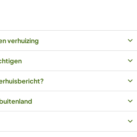
n verhuizing
chtigen
erhuisbericht?
 buitenland