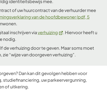
ldig identiteitsbewijs mee.
Gebruik
ract of uw huurcontract van de verhuurder mee
de
ingsverklaring van de hoofdbewoner
(pdf
, 5
enter-
 inwonen.
toets
(Verwijst
itaal inschrijven via
verhuizing
. Hiervoor heeft u
om
naar
e nodig.
een
een
waarde
elf de verhuizing door te geven. Maar soms moet
externe
te
, zie “wijze van doorgeven verhuizing”.
website)
selecteren.
doorgeven? Dan kan dit gevolgen hebben voor
, studiefinanciering, uw parkeervergunning,
n of uitkering.