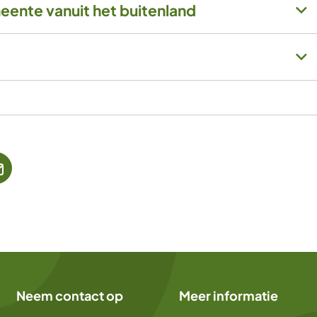
meente vanuit het buitenland
jst
(Verwijst
naar
een
ne
e-
te)
mailadres)
Neem contact op
Meer informatie