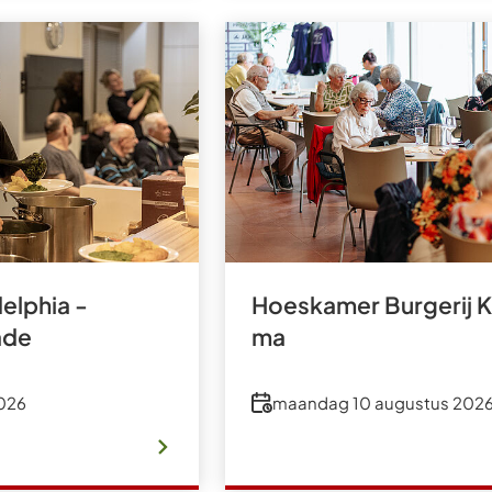
elphia -
Hoeskamer Burgerij 
ade
ma
Datum
2026
maandag 10 augustus 202