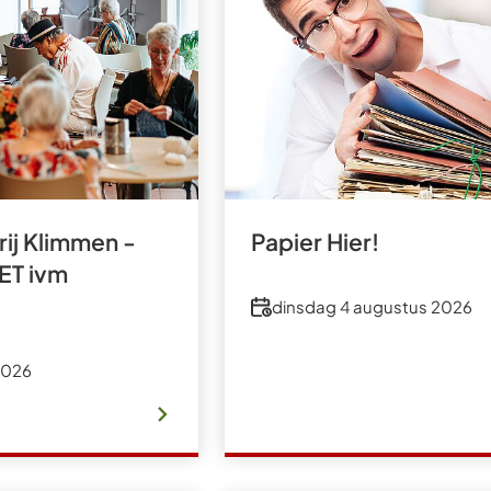
Gebruik
de
enter-
toets
om
een
waarde
ij Klimmen -
Papier Hier!
te
ET ivm
selecteren.
Datum
dinsdag 4 augustus 2026
2026