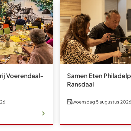
ij Voerendaal-
Samen Eten Philadelp
Ransdaal
Datum
026
woensdag 5 augustus 202