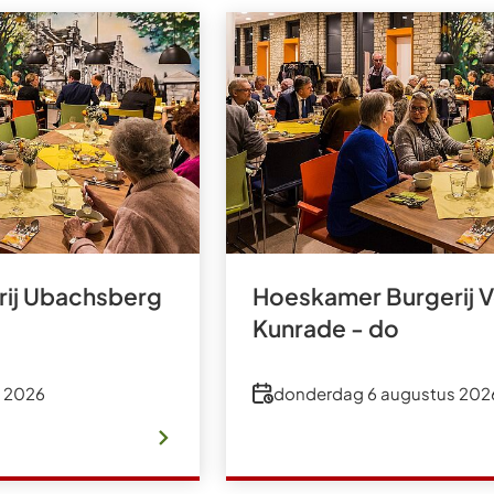
ij Ubachsberg
Hoeskamer Burgerij 
Kunrade - do
Datum
 2026
donderdag 6 augustus 202