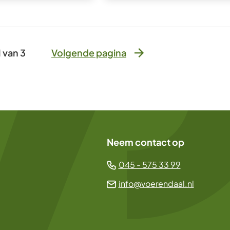
1 van 3
Volgende pagina
Neem contact op
(Verwijst
045 - 575 33 99
naar
(Verwijst
info@voerendaal.nl
een
naar
telefoonn
een
e-