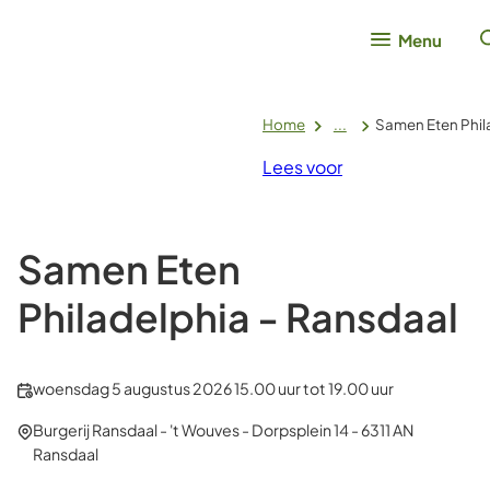
Menu
Home
...
Samen Eten Phil
Lees voor
Samen Eten
Philadelphia - Ransdaal
Datum
woensdag 5 augustus 2026 15.00 uur tot 19.00 uur
en
Locatie
Burgerij Ransdaal - 't Wouves
-
Dorpsplein 14
-
6311 AN
tijd:
Ransdaal