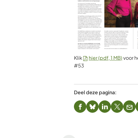
Klik
hier
(pdf
, 1 MB
)
voor h
#53
Deel deze pagina:
(Verwijst
(Verwijst
(Verwijst
(Verwijst
(Ver
naar
naar
naar
naar
naa
een
een
een
een
een
externe
externe
externe
externe
e-