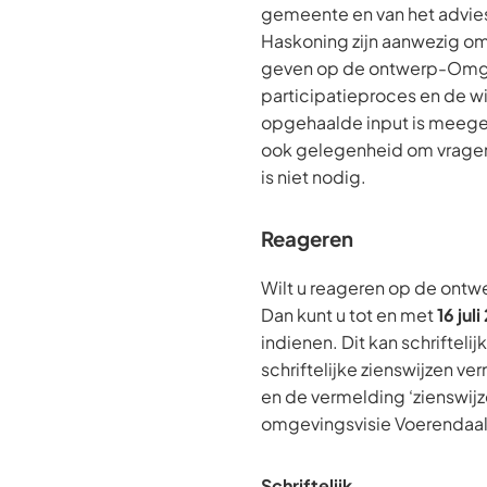
gemeente en van het advie
Haskoning zijn aanwezig om
geven op de ontwerp-Omge
participatieproces en de w
opgehaalde input is meegen
ook gelegenheid om vragen
is niet nodig.
Reageren
Wilt u reageren op de ont
Dan kunt u tot en met
16 jul
indienen. Dit kan schrifteli
schriftelijke zienswijzen v
en de vermelding ‘zienswij
omgevingsvisie Voerendaal
Schriftelijk