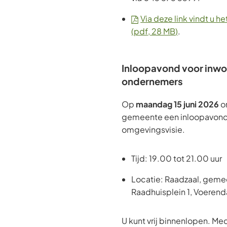
Via deze link vindt u
(pdf
, 28 MB
)
.
Inloopavond voor inwo
ondernemers
Op
maandag 15 juni 2026
o
gemeente een inloopavond
omgevingsvisie.
Tijd: 19.00 tot 21.00 uur
Locatie: Raadzaal, geme
Raadhuisplein 1, Voerend
U kunt vrij binnenlopen. M