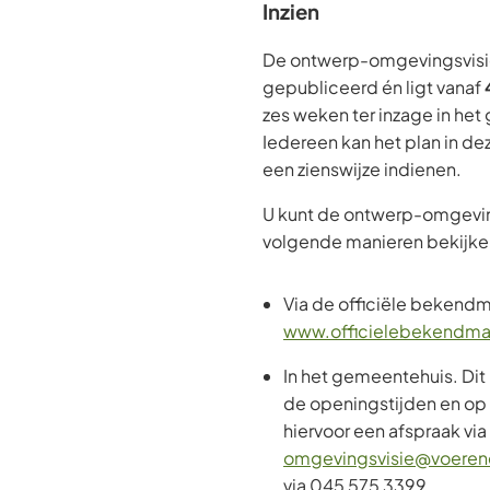
Inzien
De ontwerp-omgevingsvisie 
gepubliceerd én ligt vanaf
zes weken ter inzage in he
Iedereen kan het plan in de
een zienswijze indienen.
U kunt de ontwerp-omgevin
volgende manieren bekijke
Via de officiële bekend
www.officielebekendma
In het gemeentehuis. Dit 
de openingstijden en op
hiervoor een afspraak vi
omgevingsvisie@voerend
via 045 575 3399.