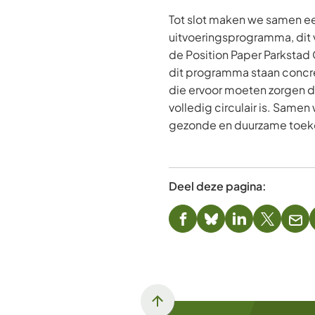
Tot slot maken we samen e
uitvoeringsprogramma, dit v
de Position Paper Parkstad C
dit programma staan concre
die ervoor moeten zorgen d
volledig circulair is. Same
gezonde en duurzame toek
Deel deze pagina:
(Verwijst
(Verwijst
(Verwijst
(Verwijst
(Ver
naar
naar
naar
naar
naa
een
een
een
een
een
externe
externe
externe
externe
e-
website)
website)
website)
website)
mai
Scroll