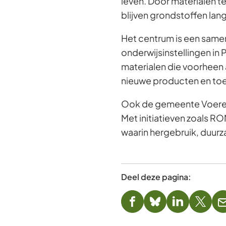
leven. Door materialen t
blijven grondstoffen lan
Het centrum is een same
onderwijsinstellingen in 
materialen die voorheen 
nieuwe producten en to
Ook de gemeente Voerend
Met initiatieven zoals R
waarin hergebruik, duur
Deel deze pagina:
(Verwijst
(Verwijst
(Verwijst
(Verwi
naar
naar
naar
naar