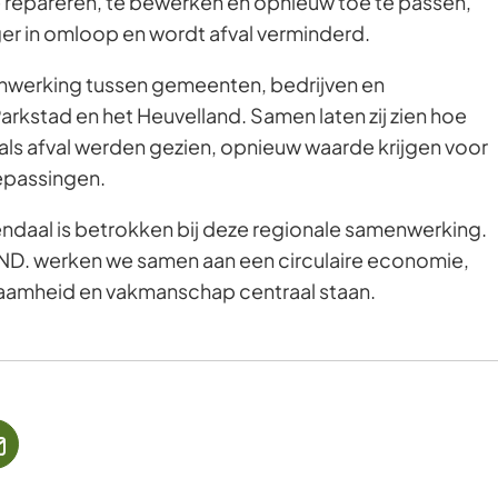
e repareren, te bewerken en opnieuw toe te passen,
Gebruik
ger in omloop en wordt afval verminderd.
de
nwerking tussen gemeenten, bedrijven en
enter-
Parkstad en het Heuvelland. Samen laten zij zien hoe
toets
als afval werden gezien, opnieuw waarde krijgen voor
om
epassingen.
een
waarde
aal is betrokken bij deze regionale samenwerking.
te
OND. werken we samen aan een circulaire economie,
selecteren.
zaamheid en vakmanschap centraal staan.
jst
(Verwijst
naar