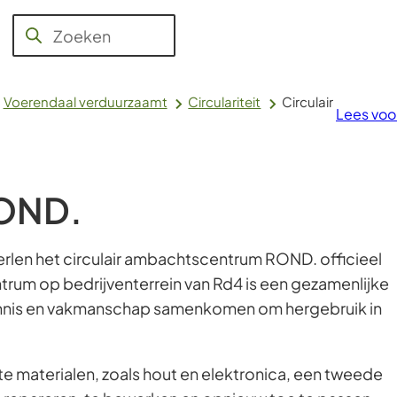
Jeugd,
Aanvragen
WMO,
Raad en
Over
Zoeken
Wanneer
en regelen
Werk en
College
Voerendaal
Inkomen
resultaten
beschikbaar
Voerendaal verduurzaamt
Circulariteit
Circulair
Lees voo
zijn
kun
je
hierdoor
ROND.
navigeren
door
erlen het circulair ambachtscentrum ROND. officieel
pijl
rum op bedrijventerrein van Rd4 is een gezamenlijke
omhoog
ennis en vakmanschap samenkomen om hergebruik in
en
omlaag
te
te materialen, zoals hout en elektronica, een tweede
gebruiken.