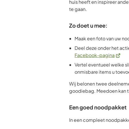
huis heeft en inspireer and
te gaan.
Zo doet u mee:
Maak een foto van uw n
Deel deze onder het act
(Verwij
Facebook-pagina
naar
Vertel eventueel welke s
een
onmisbare items u toevo
extern
Wij belonen twee deelneme
websit
goodiebag. Meedoen kan to
Een goed noodpakket
In een compleet noodpakke