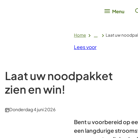
Menu
Home
...
Laat uw noodpakk
Lees voor
Laat uw noodpakket
zien en win!
Publicatiedatum:
Donderdag 4 juni 2026
Bent u voorbereid op ee
een langdurige strooms