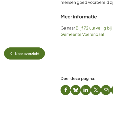
mensen goed voorbereid zi
Meer informatie
Ga naar
Blijf 72 uur veilig bi
Gemeente Voerendaal
Naar overzicht
Deel deze pagina:
(Verwijst
(Verwijst
(Verwijst
(Verwijst
(Ver
naar
naar
naar
naar
naa
een
een
een
een
een
externe
externe
externe
externe
e-