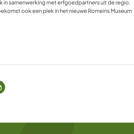
 in samenwerking met erfgoedpartners uit de regio.
 toekomst ook een plek in het nieuwe Romeins Museum
jst
(Verwijst
naar
een
ne
e-
te)
mailadres)