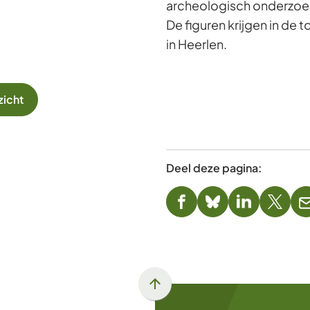
archeologisch onderzoek
De figuren krijgen in de
in Heerlen.
zicht
Deel deze pagina:
(Verwijst
(Verwijst
(Verwijst
(Verwi
naar
naar
naar
naar
een
een
een
een
externe
externe
externe
exter
website)
website)
website)
websi
Scroll
naar