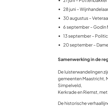
21 juni – Pottenbakker
28 juni – Wijnhandelaa
30 augustus – Veteraan
6 september – Godin 
13 september – Politic
20 september – Dame 
Samenwerking in de re
De luisterwandelingen zi
gemeenten Maastricht, M
Simpelveld,
Kerkrade en Riemst, met
De historische verhaallij