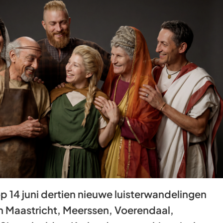
Gebruik
de
enter-
toets
om
een
waarde
te
selecteren.
op 14 juni dertien nieuwe luisterwandelingen
n Maastricht, Meerssen, Voerendaal,