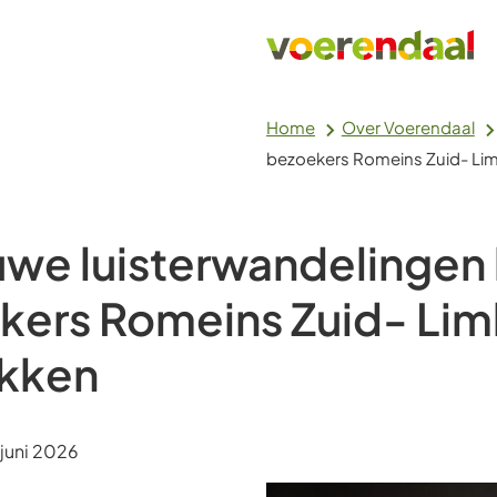
Home
Over Voerendaal
bezoekers Romeins Zuid- Li
uwe luisterwandelingen 
kers Romeins Zuid- Li
kken
m:
juni 2026