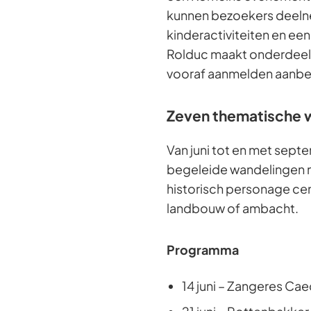
kunnen bezoekers deeln
kinderactiviteiten en ee
Rolduc maakt onderdeel 
vooraf aanmelden aanbev
Zeven thematische 
Van juni tot en met sept
begeleide wandelingen m
historisch personage cen
landbouw of ambacht.
Programma
14 juni – Zangeres Caec