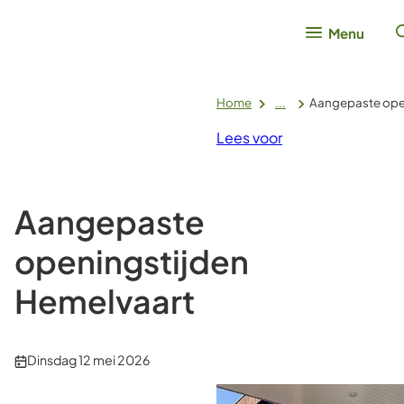
Menu
Home
...
Aangepaste ope
Lees voor
Aangepaste
openingstijden
Hemelvaart
Publicatiedatum:
Dinsdag 12 mei 2026