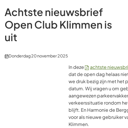
Achtste nieuwsbrief
Open Club Klimmen is
uit
Publicatiedatum:
Donderdag 20 november 2025
In deze
achtste nieuwsbr
dat de open dag helaas nie
we druk bezig zijn met het
datum. Wij vragen u om geb
aangewezen parkeervakken
verkeerssituatie rondom het
blijft. En Harmonie de Bergg
voor als nieuwe gebruiker 
Klimmen.