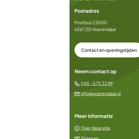
begin
Postadres
van
de
Postbus 23000
paginainhoud
6367 ZG Voerendaal
Contact en openingstijden
Neem contact op
(Verwijst
045 - 575 33 99
naar
(Verwijs
info@voerendaal.nl
een
naar
telefoonn
een
Meer informatie
e-
mailadr
Over deze site
Sitemap