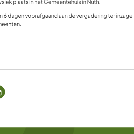
ysiek plaats in het Gemeentehuis in Nuth.
n 6 dagen voorafgaand aan de vergadering ter inzage
meenten.
jst
(Verwijst
naar
een
ne
e-
te)
mailadres)