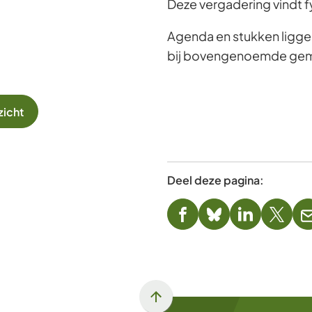
Deze vergadering vindt f
Agenda en stukken ligge
bij bovengenoemde ge
zicht
Deel deze pagina:
(Verwijst
(Verwijst
(Verwijst
(Verwi
naar
naar
naar
naar
een
een
een
een
externe
externe
externe
exter
website)
website)
website)
websi
Scroll