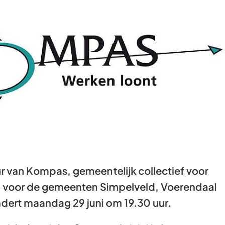
Gebruik
de
enter-
toets
om
een
waarde
te
selecteren.
 van Kompas, gemeentelijk collectief voor
g voor de gemeenten Simpelveld, Voerendaal
dert maandag 29 juni om 19.30 uur.