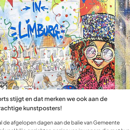
Gebruik
de
enter-
toets
om
een
waarde
te
selecteren.
ts stijgt en dat merken we ook aan de
achtige kunstposters!
 al de afgelopen dagen aan de balie van Gemeente