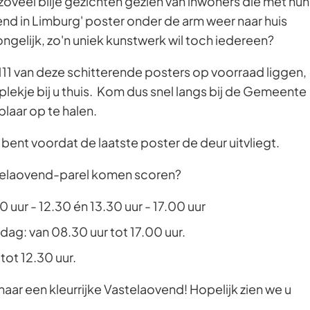
veel blije gezichten gezien van inwoners die met hun
d in Limburg' poster onder de arm weer naar huis
ngelijk, zo'n uniek kunstwerk wil toch iedereen?
11 van deze schitterende posters op voorraad liggen,
lekje bij u thuis. Kom dus snel langs bij de Gemeente
aar op te halen.
 bent voordat de laatste poster de deur uitvliegt.
telaovend-parel komen scoren?
uur - 12.30 én 13.30 uur - 17.00 uur
g: van 08.30 uur tot 17.00 uur.
tot 12.30 uur.
aar een kleurrijke Vastelaovend! Hopelijk zien we u