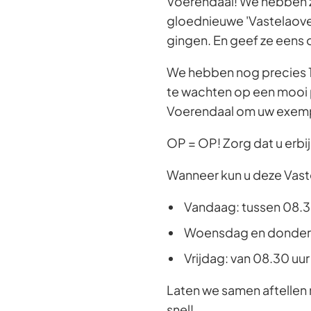
Voerendaal! We hebben zó
gloednieuwe 'Vastelaoven
gingen. En geef ze eens o
We hebben nog precies 1
te wachten op een mooi p
Voerendaal om uw exempl
OP = OP! Zorg dat u erbij
Wanneer kun u deze Vas
Vandaag: tussen 08.30 
Woensdag en donderda
Vrijdag: van 08.30 uur 
Laten we samen aftellen n
snel!