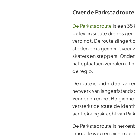
Over de Parkstadroute
De Parkstadroute
is een 35 
belevingsroute die zes gem
verbindt. De route slingert 
steden en is geschikt voor w
skaters en steppers. Onder
halteplaatsen verhalen uit de
de regio.
De route is onderdeel van e
netwerk van langeafstandsp
Vennbahn en het Belgische
versterkt de route de ident
aantrekkingskracht van Par
De Parkstadroute is herkenb
langs de weg en pijlen die 