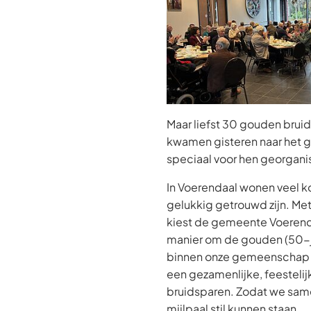
Maar liefst 30 gouden brui
kwamen gisteren naar het 
speciaal voor hen georgan
In Voerendaal wonen veel ko
gelukkig getrouwd zijn. Met 
kiest de gemeente Voerend
manier om de gouden (50-j
binnen onze gemeenschap t
een gezamenlijke, feestelij
bruidsparen. Zodat we sam
mijlpaal stil kunnen staan.