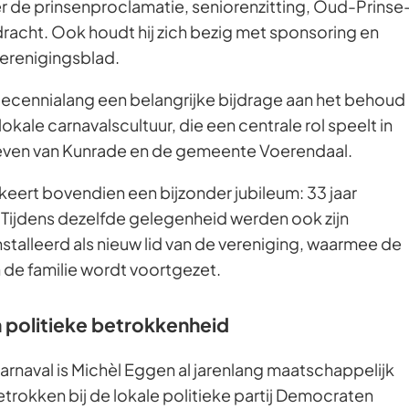
de prinsenproclamatie, seniorenzitting, Oud-Prinse
racht. Ook houdt hij zich bezig met sponsoring en
erenigingsblad.
 al decennialang een belangrijke bijdrage aan het behoud
okale carnavalscultuur, die een centrale rol speelt in
 leven van Kunrade en de gemeente Voerendaal.
keert bovendien een bijzonder jubileum: 33 jaar
). Tijdens dezelfde gelegenheid werden ook zijn
nstalleerd als nieuw lid van de vereniging, waarmee de
n de familie wordt voortgezet.
 politieke betrokkenheid
 carnaval is Michèl Eggen al jarenlang maatschappelijk
 betrokken bij de lokale politieke partij Democraten