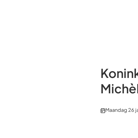
Konink
Michè
Publicatiedatu
Maandag 26 j