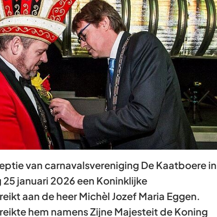
Gebruik
de
enter-
toets
om
een
waarde
te
selecteren.
ceptie van carnavalsvereniging De Kaatboere in
25 januari 2026 een Koninklijke
eikt aan de heer Michèl Jozef Maria Eggen.
eikte hem namens Zijne Majesteit de Koning