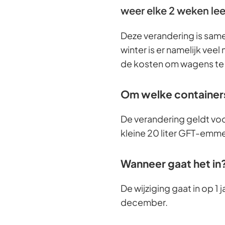
weer elke 2 weken l
Deze verandering is sa
winter is er namelijk veel
de kosten om wagens te lat
Om welke container
De verandering geldt voo
kleine 20 liter GFT-emmer
Wanneer gaat het in
De wijziging gaat in op 1 
december.