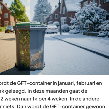
Gebruik
de
enter-
toets
om
een
waarde
te
selecteren.
rdt de GFT-container in januari, februari en
k geleegd. In deze maanden gaat de
 2 weken naar 1x per 4 weken. In de andere
r niets. Dan wordt de GFT-container gewoon