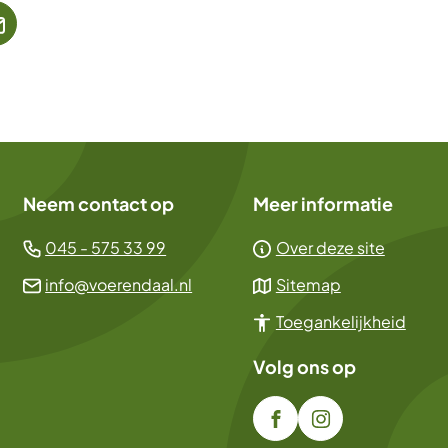
jst
(Verwijst
naar
een
ne
e-
te)
mailadres)
Neem contact op
Meer informatie
(Verwijst
045 - 575 33 99
Over deze site
naar
(Verwijst
info@voerendaal.nl
Sitemap
een
naar
Toegankelijkheid
telefoonnummer)
een
e-
Volg ons op
mailadres)
/gem.voerendaal
(Verwijst
gemeente_voer
(Verwijst