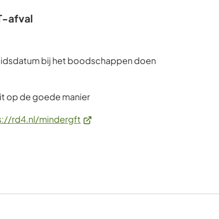
naar
een
T-afval
externe
website)
eidsdatum bij het boodschappen doen
it op de goede manier
(Verwijst
s://rd4.nl/mindergft
naar
een
externe
website)