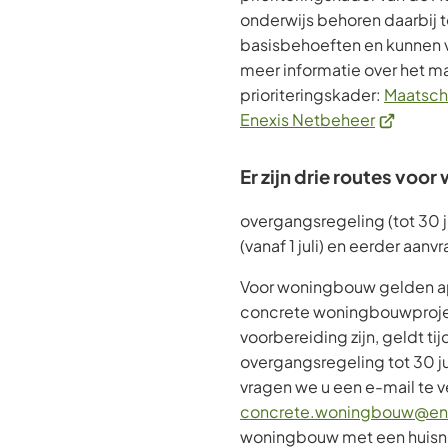
onderwijs behoren daarbij t
basisbehoeften en kunnen v
meer informatie over het m
prioriteringskader:
Maatscha
(Verwijst
Enexis Netbeheer
naar
een
Er zijn drie routes vo
externe
website)
overgangsregeling (tot 30 j
(vanaf 1 juli) en eerder aanv
Voor woningbouw gelden ap
concrete woningbouwproject
voorbereiding zijn, geldt tij
overgangsregeling tot 30 j
vragen we u een e-mail te v
concrete.woningbouw@ene
woningbouw met een huisn