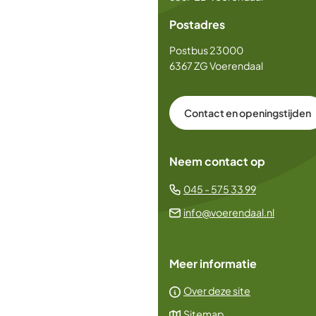
begin
Postadres
van
de
Postbus 23000
paginainhoud
6367 ZG Voerendaal
Contact en openingstijden
Neem contact op
(Verwijst
045 - 575 33 99
naar
(Verwijs
info@voerendaal.nl
een
naar
telefoonn
een
Meer informatie
e-
mailadr
Over deze site
Sitemap