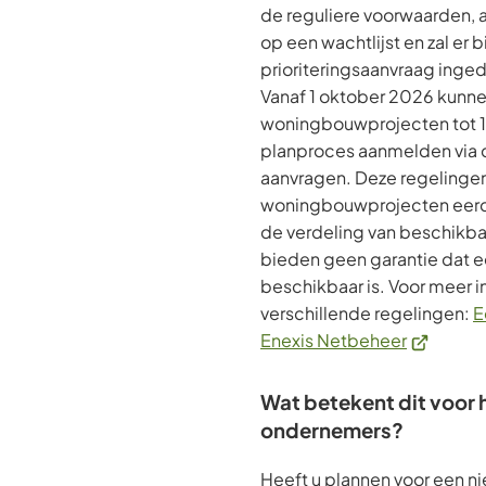
de reguliere voorwaarden, al
op een wachtlijst en zal er b
prioriteringsaanvraag ing
Vanaf 1 oktober 2026 kun
woningbouwprojecten tot 10 
planproces aanmelden via 
aanvragen. Deze regelingen
woningbouwprojecten eerde
de verdeling van beschikba
bieden geen garantie dat ee
beschikbaar is. Voor meer i
verschillende regelingen:
E
(Verwijst
Enexis Netbeheer
naar
een
Wat betekent dit voor
externe
ondernemers?
website)
Heeft u plannen voor een n