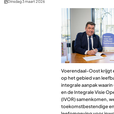
Publicatiedatum:
Dinsdag 3 maart 2026
Voerendaal-Oost krijgt 
op het gebied van leefb
integrale aanpak waarin 
en de Integrale Visie O
(IVOR) samenkomen, we
toekomstbestendige en 
leefomgeving voor inw