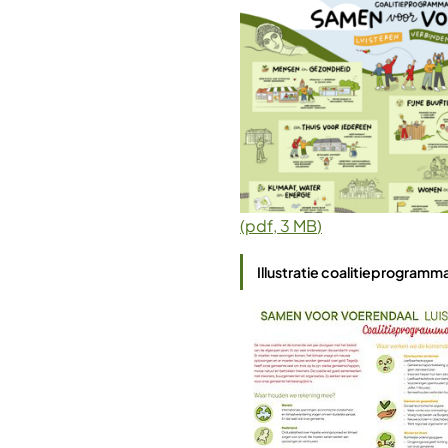
(pdf
, 3 MB
)
Illustratie coalitieprogramma