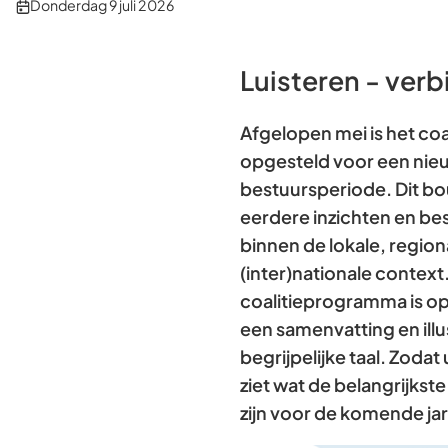
Publicatiedatum:
Donderdag 9 juli 2026
Luisteren - ver
Afgelopen mei is het co
opgesteld voor een nie
bestuursperiode. Dit b
eerdere inzichten en bes
binnen de lokale, region
(inter)nationale context
coalitieprogramma is op
een samenvatting en illu
begrijpelijke taal. Zodat 
ziet wat de belangrijks
zijn voor de komende ja