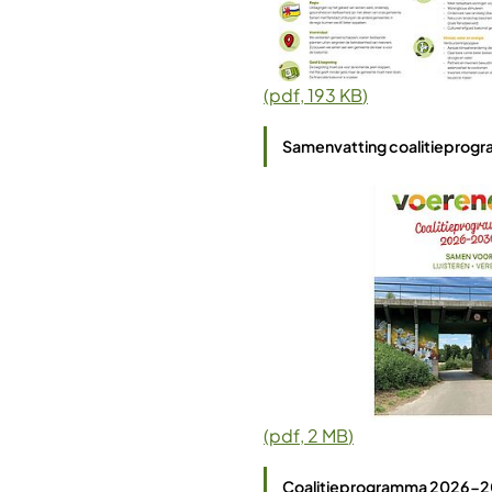
(pdf
, 193 KB
)
Samenvatting coalitieprogra
(pdf
, 2 MB
)
Coalitieprogramma 2026-