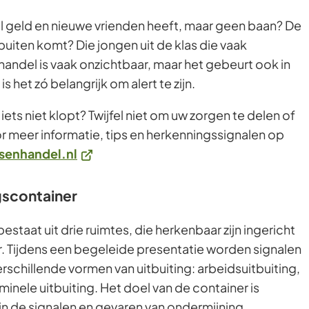
el geld en nieuwe vrienden heeft, maar geen baan? De
buiten komt? Die jongen uit de klas die vaak
andel is vaak onzichtbaar, maar het gebeurt ook in
het zó belangrijk om alert te zijn.
iets niet klopt? Twijfel niet om uw zorgen te delen of
or meer informatie, tips en herkenningssignalen op
(Verwijst
enhandel.nl
naar
een
gscontainer
externe
estaat uit drie ruimtes, die herkenbaar zijn ingericht
website)
. Tijdens een begeleide presentatie worden signalen
rschillende vormen van uitbuiting: arbeidsuitbuiting,
minele uitbuiting. Het doel van de container is
in de signalen en gevaren van ondermijning.