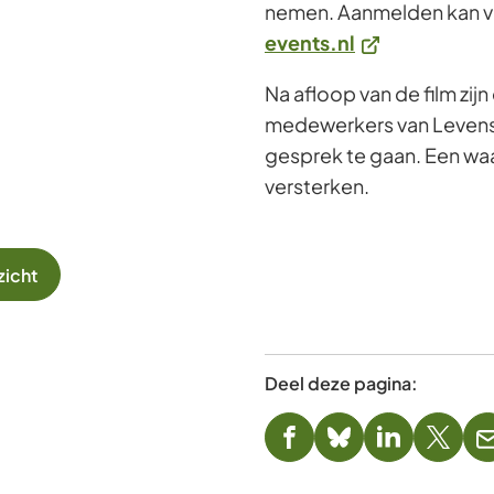
nemen. Aanmelden kan vi
(Verwijst
events.nl
naar
Na afloop van de film zi
een
medewerkers van Levens
externe
gesprek te gaan. Een waa
website)
versterken.
zicht
Deel deze pagina:
(Verwijst
(Verwijst
(Verwijst
(Verwi
naar
naar
naar
naar