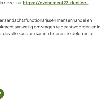
a deze link:
https://evenement23.riecliec-
jn er aandachtsfunctionarissen mensenhandel en
kracht aanwezig om vragen te beantwoorden en in
rdevolle kans om samen te leren, te delen en te
jst
(Verwijst
naar