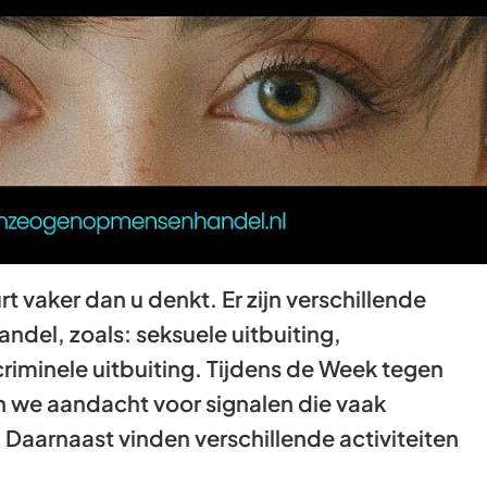
Gebruik
de
enter-
toets
om
een
waarde
te
selecteren.
vaker dan u denkt. Er zijn verschillende
del, zoals: seksuele uitbuiting,
criminele uitbuiting. Tijdens de Week tegen
 we aandacht voor signalen die vaak
Daarnaast vinden verschillende activiteiten