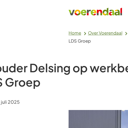
Home
Over Voerendaal
LDS Groep
uder Delsing op werkb
S Groep
m:
juli 2025