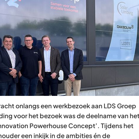
Gebruik
de
enter-
toets
om
een
waarde
te
selecteren.
racht onlangs een werkbezoek aan LDS Groep
iding voor het bezoek was de deelname van he
‘Innovation Powerhouse Concept’. Tijdens het
uder een inkijk in de ambities én de