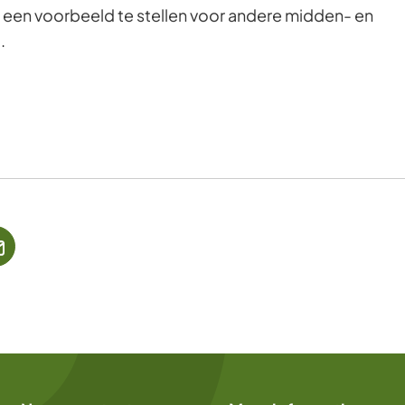
 een voorbeeld te stellen voor andere midden- en
o.
jst
(Verwijst
naar
een
ne
e-
te)
mailadres)