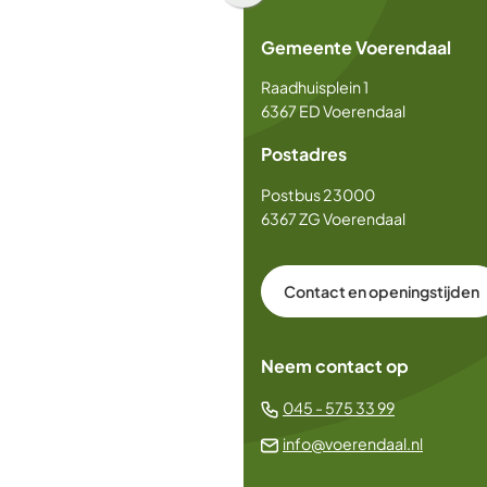
naar
Gemeente Voerendaal
boven
naar
Raadhuisplein 1
het
6367 ED Voerendaal
begin
Postadres
van
de
Postbus 23000
paginainhoud
6367 ZG Voerendaal
Contact en openingstijden
Neem contact op
(Verwijst
045 - 575 33 99
naar
(Verwijs
info@voerendaal.nl
een
naar