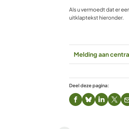
Als u vermoedt dat er een
uitklaptekst hieronder.
Melding aan centr
Deel deze pagina:
(Verwijst
(Verwijst
(Verwijst
(Verwi
naar
naar
naar
naar
een
een
een
een
externe
externe
externe
exter