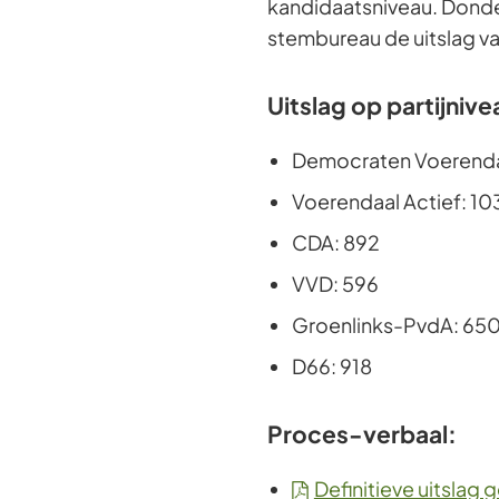
kandidaatsniveau. Donde
stembureau de uitslag va
Uitslag op partijnive
Democraten Voerenda
Voerendaal Actief: 10
CDA: 892
VVD: 596
Groenlinks-PvdA: 65
D66: 918
Proces-verbaal:
Definitieve uitsla