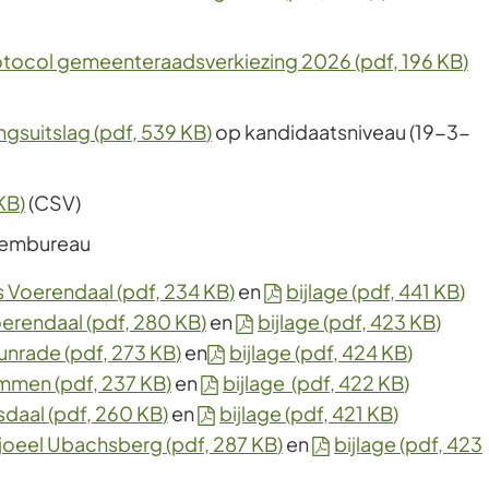
rotocol gemeenteraadsverkiezing 2026
(pdf
, 196 KB
)
ngsuitslag
(pdf
, 539 KB
)
op kandidaatsniveau (19-3-
 KB
)
(CSV)
tembureau
 Voerendaal
(pdf
, 234 KB
)
en
bijlage
(pdf
, 441 KB
)
oerendaal
(pdf
, 280 KB
)
en
bijlage
(pdf
, 423 KB
)
unrade
(pdf
, 273 KB
)
en
bijlage
(pdf
, 424 KB
)
immen
(pdf
, 237 KB
)
en
bijlage
(pdf
, 422 KB
)
sdaal
(pdf
, 260 KB
)
en
bijlage
(pdf
, 421 KB
)
joeel Ubachsberg
(pdf
, 287 KB
)
en
bijlage
(pdf
, 423