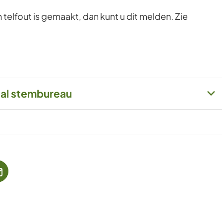
 telfout is gemaakt, dan kunt u dit melden. Zie
aal stembureau
jst
(Verwijst
naar
een
ne
e-