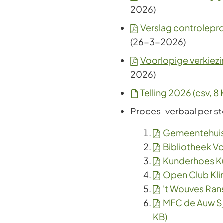
2026)
Verslag controlep
(26-3-2026)
Voorlopige verkiezi
2026)
Telling 2026
(csv
, 8
Proces-verbaal per s
Gemeentehuis
Bibliotheek V
Kunderhoes K
Open Club Kl
't Wouves Ran
MFC de Auw S
KB
)