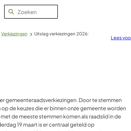
Jeugd,
Aanvragen
WMO,
Raad en
Over
Zoeken
Wanneer
en regelen
Werk en
College
Voerendaal
Inkomen
resultaten
beschikbaar
Verkiezingen
Uitslag verkiezingen 2026:
Lees voo
zijn
kun
je
hierdoor
navigeren
door
pijl
omhoog
 er gemeenteraadsverkiezingen. Door te stemmen
en
en op de keuzes die er binnen onze gemeente worden
omlaag
met de meeste stemmen komen als raadslid in de
te
dag 19 maart is er centraal geteld op
gebruiken.