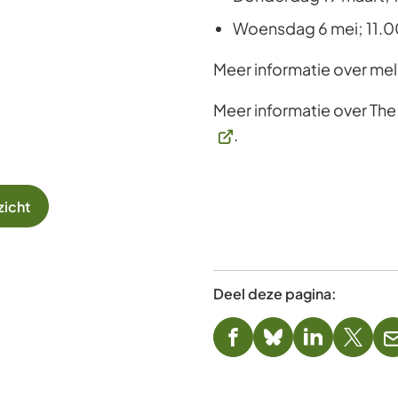
Woensdag 6 mei; 11.00
Meer informatie over me
Meer informatie over Th
.
zicht
Deel deze pagina:
(Verwijst
(Verwijst
(Verwijst
(Verwi
naar
naar
naar
naar
een
een
een
een