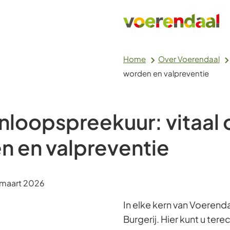
Home
Over Voerendaal
worden en valpreventie
loopspreekuur: vitaal 
n en valpreventie
m:
maart 2026
In elke kern van Voerend
Burgerij. Hier kunt u ter