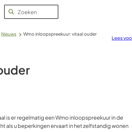
Jeugd,
Aanvragen
WMO,
Raad en
Over
Zoeken
Wanneer
en regelen
Werk en
College
Voerendaal
Inkomen
resultaten
beschikbaar
Nieuws
Wmo inloopspreekuur: vitaal ouder
Lees voo
zijn
kun
je
hierdoor
ouder
navigeren
door
pijl
omhoog
en
omlaag
aal is er regelmatig een Wmo inloopspreekuur in de
te
echt als u beperkingen ervaart in het zelfstandig wonen
gebruiken.