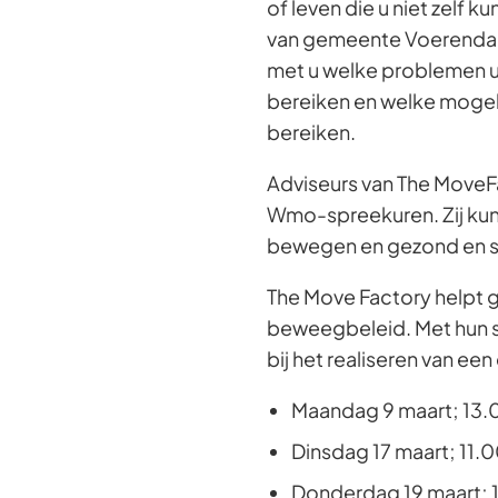
of leven die u niet zelf 
van gemeente Voerendaal
met u welke problemen u 
bereiken en welke mogeli
bereiken.
Adviseurs van The MoveFa
Wmo-spreekuren. Zij kunn
bewegen en gezond en s
The Move Factory helpt g
beweegbeleid. Met hun sp
bij het realiseren van 
Maandag 9 maart; 13.
Dinsdag 17 maart; 11.
Donderdag 19 maart; 1