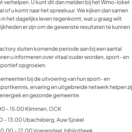
kunt verhelpen. U kunt dit dan melden bij het Wmo-loket
Gebruik
 of u komt naar het spreekuur. We kijken dan samen
de
in het dagelijks leven tegenkomt, wat u graag wilt
enter-
jkheden er zijn om de gewenste resultaten te kunnen
toets
om
een
ctory sluiten komende periode aan bij een aantal
waarde
en u informeren over vitaal ouder worden, sport- en
te
portief opgroeien.
selecteren.
emeenten bij de uitvoering van hun sport- en
ortkennis, ervaring en uitgebreide netwerk helpen zi
een energiek en gezonde gemeente.
00 – 15.00 Klimmen, OCK
00 – 13.00 Ubachsberg, Auw Sjoeel
0.00 – 12.00 Voerendaal, bibliotheek