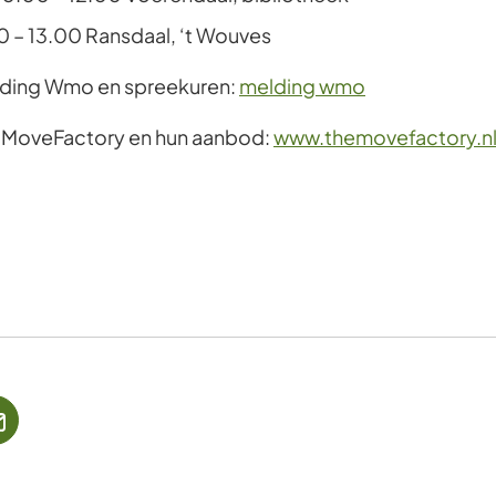
 – 13.00 Ransdaal, ‘t Wouves
lding Wmo en spreekuren:
melding wmo
e MoveFactory en hun aanbod:
www.themovefactory.n
jst
(Verwijst
naar
een